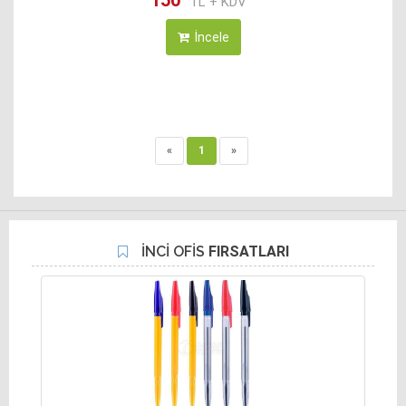
150
TL + KDV
İncele
«
1
»
İNCİ OFİS
FIRSATLARI