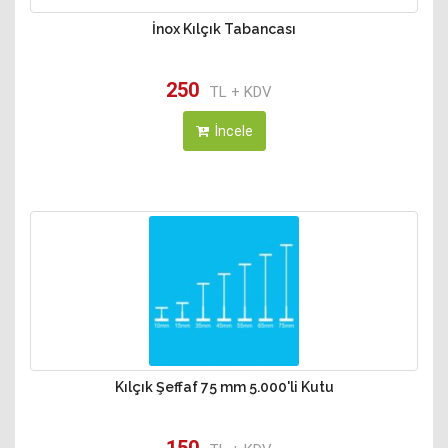
İnox Kılçık Tabancası
250
TL + KDV
İncele
Kılçık Şeffaf 75 mm 5.000'li Kutu