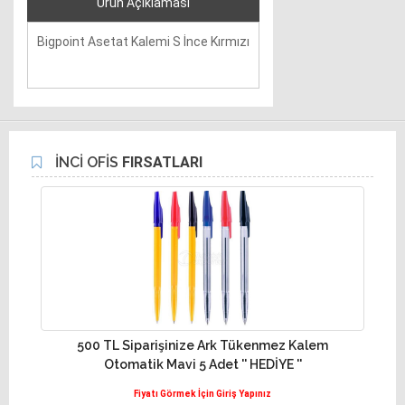
Ürün Açıklaması
Bigpoint Asetat Kalemi S İnce Kırmızı
İNCİ OFİS
FIRSATLARI
500 TL Siparişinize Ark Tükenmez Kalem
10
Otomatik Mavi 5 Adet '' HEDİYE ''
Fiyatı Görmek İçin Giriş Yapınız