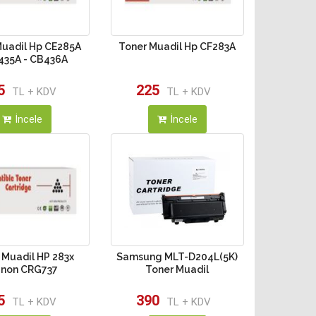
Muadil Hp CE285A
Toner Muadil Hp CF283A
435A - CB436A
5
225
TL + KDV
TL + KDV
İncele
İncele
 Muadil HP 283x
Samsung MLT-D204L(5K)
non CRG737
Toner Muadil
5
390
TL + KDV
TL + KDV