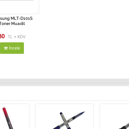
sung MLT-D101S
Toner Muadil
80
TL + KDV
İncele