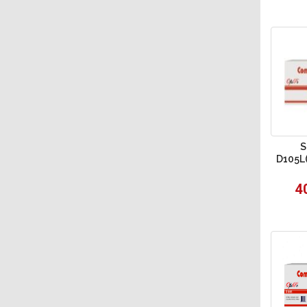
S
D105L(
4