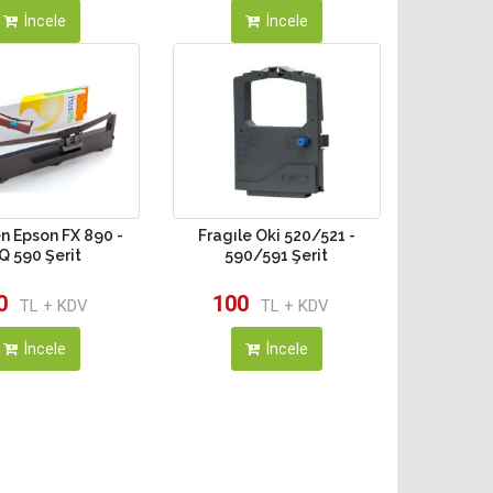
İncele
İncele
en Epson FX 890 -
Fragıle Oki 520/521 -
Q 590 Şerit
590/591 Şerit
0
100
TL + KDV
TL + KDV
İncele
İncele