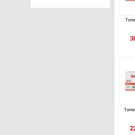
Tone
3
Tone
2