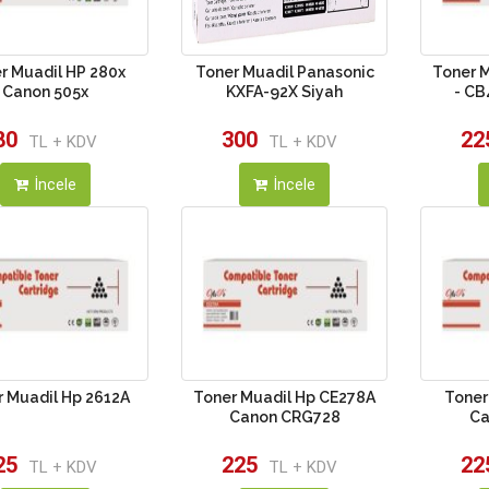
r Muadil HP 280x
Toner Muadil Panasonic
Toner 
Canon 505x
KXFA-92X Siyah
- CB
80
300
22
TL + KDV
TL + KDV
İncele
İncele
r Muadil Hp 2612A
Toner Muadil Hp CE278A
Toner
Canon CRG728
Ca
25
225
22
TL + KDV
TL + KDV