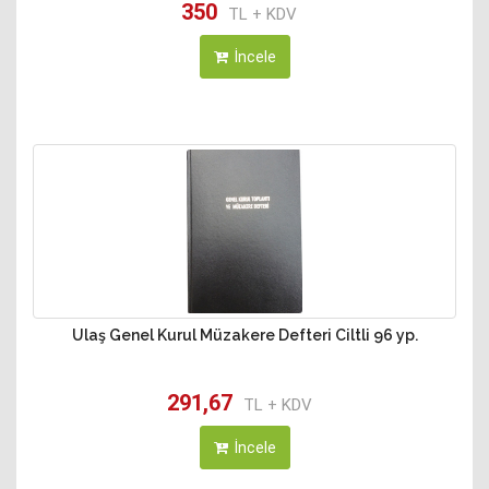
350
TL + KDV
İncele
Ulaş Genel Kurul Müzakere Defteri Ciltli 96 yp.
291,67
TL + KDV
İncele