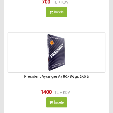
700
TL + KDV
İncele
Presıdent Aydınger A3 80/85 gr. 250 li
1400
TL + KDV
İncele