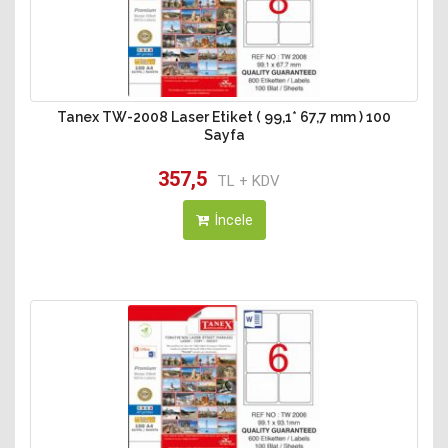
Tanex TW-2008 Laser Etiket ( 99,1* 67,7 mm ) 100
Sayfa
357,5
TL + KDV
İncele