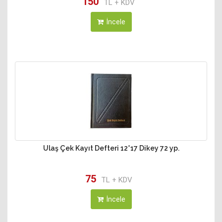
150
TL + KDV
İncele
Ulaş Çek Kayıt Defteri 12*17 Dikey 72 yp.
75
TL + KDV
İncele