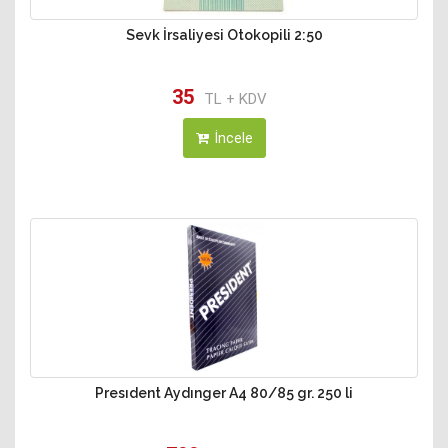
Sevk İrsaliyesi Otokopili 2:50
35
TL + KDV
İncele
Presıdent Aydınger A4 80/85 gr. 250 li