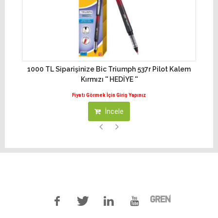
1000 TL Siparişinize Bic Triumph 537r Pilot Kalem
10
Kırmızı '' HEDİYE ''
Fiyatı Görmek İçin Giriş Yapınız
İncele