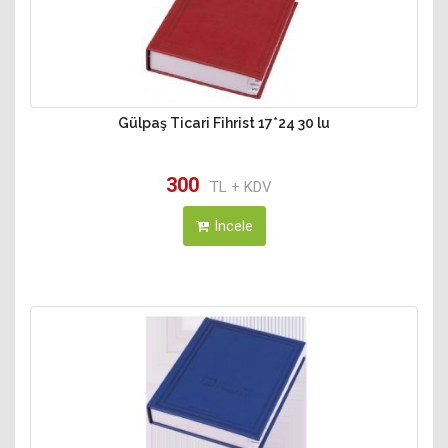
Gülpaş Ticari Fihrist 17*24 30 lu
300
TL + KDV
İncele