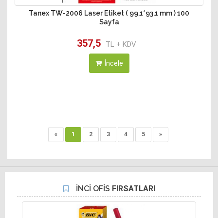
Tanex TW-2006 Laser Etiket ( 99,1*93,1 mm ) 100
Sayfa
357,5
TL + KDV
İncele
«
1
2
3
4
5
»
İNCİ OFİS
FIRSATLARI