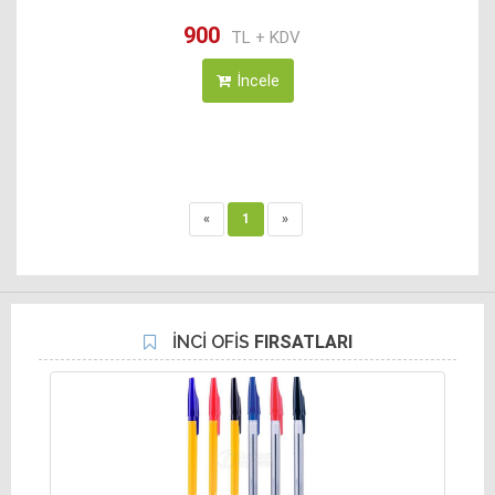
900
TL + KDV
İncele
«
1
»
İNCİ OFİS
FIRSATLARI