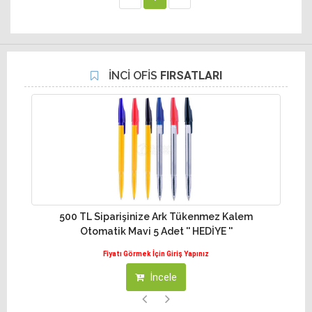
İNCİ OFİS
FIRSATLARI
inize Ark Tükenmez Kalem
1000 TL Siparişinize Bic Triu
vi 5 Adet '' HEDİYE ''
Kırmızı '' HEDİ
örmek İçin Giriş Yapınız
Fiyatı Görmek İçin Giri
İncele
İncele