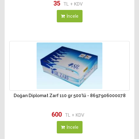
35
TL + KDV
İncele
Doğan Diplomat Zarf 110 gr 500'lü - 8697906000078
600
TL + KDV
İncele