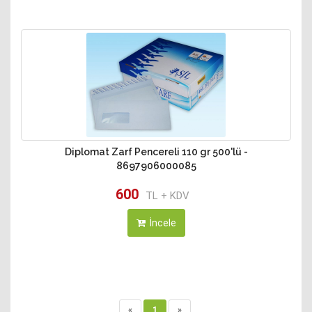
Diplomat Zarf Pencereli 110 gr 500'lü -
8697906000085
600
TL + KDV
İncele
«
1
»