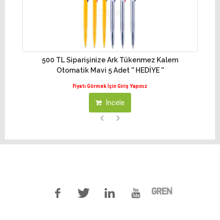
Siparişinize Ark Tükenmez Kalem
1000 TL Siparişinize 
matik Mavi 5 Adet '' HEDİYE ''
Kırmızı
Fiyatı Görmek İçin Giriş Yapınız
Fiyatı Görme
İncele