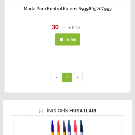
Marla Para Kontrol Kalemi 6939605207993
30
TL + KDV
İncele
«
1
»
İNCİ OFİS
FIRSATLARI