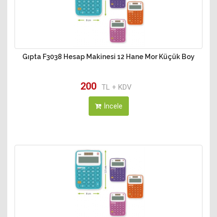
Gıpta F3038 Hesap Makinesi 12 Hane Mor Küçük Boy
200
TL + KDV
İncele