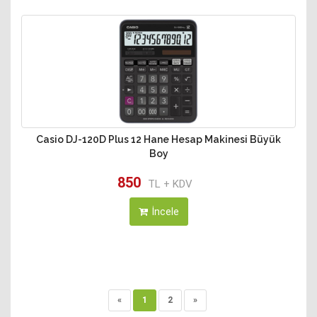
Casio DJ-120D Plus 12 Hane Hesap Makinesi Büyük
Boy
850
TL + KDV
İncele
«
1
2
»