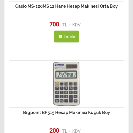
Casio MS-120MS 12 Hane Hesap Makinesi Orta Boy
700
TL + KDV
İncele
Bigpoint BP515 Hesap Makinası Küçük Boy
200
TL + KDV