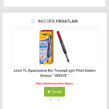
İNCİ OFİS
FIRSATLARI
1000 TL Siparişinize Bic Triumph 537r Pilot Kalem
10
Kırmızı '' HEDİYE ''
Fiyatı Görmek İçin Giriş Yapınız
İncele