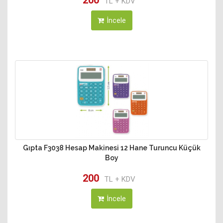
200
TL + KDV
İncele
Gıpta F3038 Hesap Makinesi 12 Hane Turuncu Küçük
Boy
200
TL + KDV
İncele