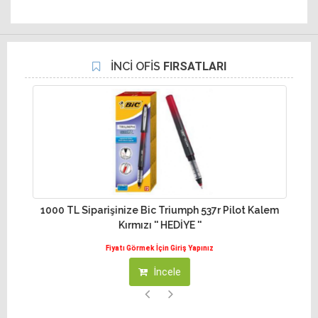
İNCİ OFİS
FIRSATLARI
1000 TL Siparişinize Bic Triumph 537r Pilot Kalem
10
Kırmızı '' HEDİYE ''
Fiyatı Görmek İçin Giriş Yapınız
İncele