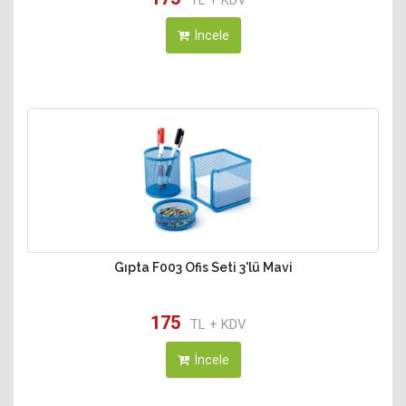
TL + KDV
İncele
Gıpta F003 Ofis Seti 3'lü Mavi
175
TL + KDV
İncele