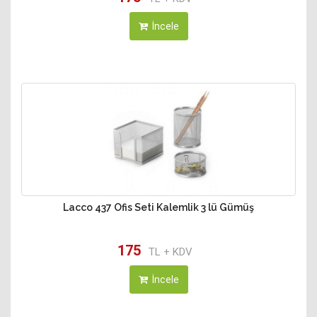
İncele
Lacco 437 Ofis Seti Kalemlik 3 lü Gümüş
175
TL + KDV
İncele