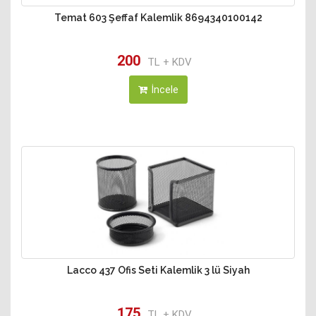
Temat 603 Şeffaf Kalemlik 8694340100142
200
TL + KDV
İncele
Lacco 437 Ofis Seti Kalemlik 3 lü Siyah
175
TL + KDV