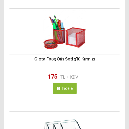
Gıpta F003 Ofis Seti 3'lü Kırmızı
175
TL + KDV
İncele