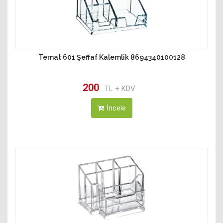
Temat 601 Şeffaf Kalemlik 8694340100128
200
TL + KDV
İncele