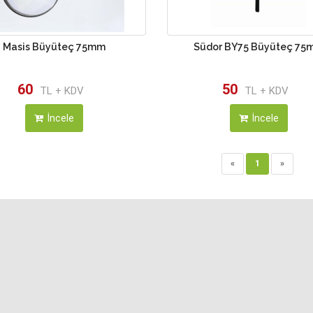
Masis Büyüteç 75mm
Südor BY75 Büyüteç 75
60
50
TL + KDV
TL + KDV
İncele
İncele
«
1
»