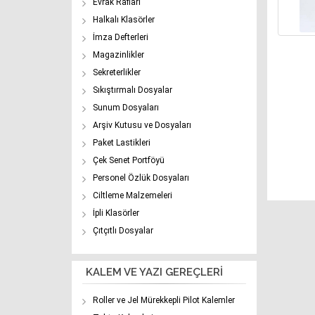
Evrak Rafları
Halkalı Klasörler
İmza Defterleri
Magazinlikler
Sekreterlikler
Sıkıştırmalı Dosyalar
Sunum Dosyaları
Arşiv Kutusu ve Dosyaları
Paket Lastikleri
Çek Senet Portföyü
Personel Özlük Dosyaları
Ciltleme Malzemeleri
İpli Klasörler
Çıtçıtlı Dosyalar
KALEM VE YAZI GEREÇLERİ
Roller ve Jel Mürekkepli Pilot Kalemler