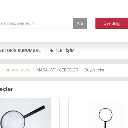
Ara
Üye Girişi
NCİ OFİS KURUMSAL
İLETİŞİM
MASAÜSTÜ GEREÇLER
Büyüteçler
OFİS KIRTASİYE
eçler